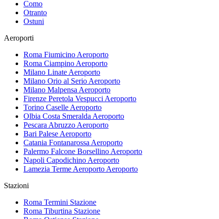
Como
Otranto
Ostuni
Aeroporti
Roma Fiumicino
Aeroporto
Roma Ciampino
Aeroporto
Milano Linate
Aeroporto
Milano Orio al Serio
Aeroporto
Milano Malpensa
Aeroporto
Firenze Peretola Vespucci
Aeroporto
Torino Caselle
Aeroporto
Olbia Costa Smeralda
Aeroporto
Pescara Abruzzo
Aeroporto
Bari Palese
Aeroporto
Catania Fontanarossa
Aeroporto
Palermo Falcone Borsellino
Aeroporto
Napoli Capodichino
Aeroporto
Lamezia Terme Aeroporto
Aeroporto
Stazioni
Roma Termini
Stazione
Roma Tiburtina
Stazione