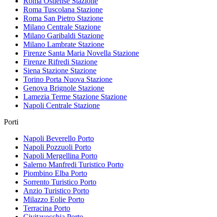
Roma Ostiense
Stazione
Roma Tuscolana
Stazione
Roma San Pietro
Stazione
Milano Centrale
Stazione
Milano Garibaldi
Stazione
Milano Lambrate
Stazione
Firenze Santa Maria Novella
Stazione
Firenze Rifredi
Stazione
Siena Stazione
Stazione
Torino Porta Nuova
Stazione
Genova Brignole
Stazione
Lamezia Terme Stazione
Stazione
Napoli Centrale
Stazione
Porti
Napoli Beverello
Porto
Napoli Pozzuoli
Porto
Napoli Mergellina
Porto
Salerno Manfredi Turistico
Porto
Piombino Elba
Porto
Sorrento Turistico
Porto
Anzio Turistico
Porto
Milazzo Eolie
Porto
Terracina
Porto
Civitavecchia
Porto