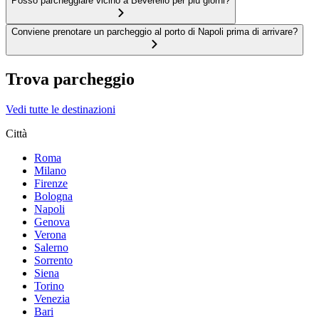
Posso parcheggiare vicino a Beverello per più giorni?
Conviene prenotare un parcheggio al porto di Napoli prima di arrivare?
Trova parcheggio
Vedi tutte le destinazioni
Città
Roma
Milano
Firenze
Bologna
Napoli
Genova
Verona
Salerno
Sorrento
Siena
Torino
Venezia
Bari