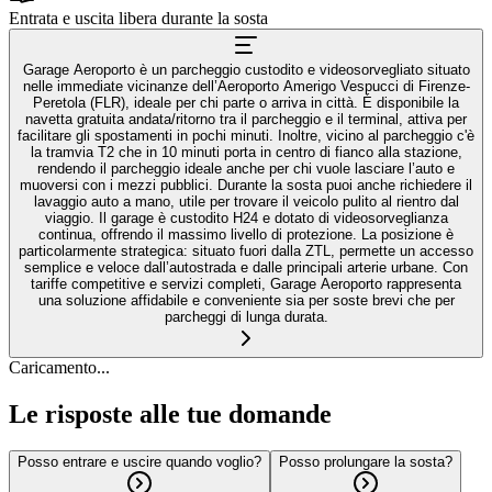
Entrata e uscita libera durante la sosta
Garage Aeroporto è un parcheggio custodito e videosorvegliato situato
nelle immediate vicinanze dell’Aeroporto Amerigo Vespucci di Firenze-
Peretola (FLR), ideale per chi parte o arriva in città. É disponibile la
navetta gratuita andata/ritorno tra il parcheggio e il terminal, attiva per
facilitare gli spostamenti in pochi minuti. Inoltre, vicino al parcheggio c'è
la tramvia T2 che in 10 minuti porta in centro di fianco alla stazione,
rendendo il parcheggio ideale anche per chi vuole lasciare l’auto e
muoversi con i mezzi pubblici. Durante la sosta puoi anche richiedere il
lavaggio auto a mano, utile per trovare il veicolo pulito al rientro dal
viaggio. Il garage è custodito H24 e dotato di videosorveglianza
continua, offrendo il massimo livello di protezione. La posizione è
particolarmente strategica: situato fuori dalla ZTL, permette un accesso
semplice e veloce dall’autostrada e dalle principali arterie urbane. Con
tariffe competitive e servizi completi, Garage Aeroporto rappresenta
una soluzione affidabile e conveniente sia per soste brevi che per
parcheggi di lunga durata.
Caricamento...
Le risposte alle tue domande
Posso entrare e uscire quando voglio?
Posso prolungare la sosta?