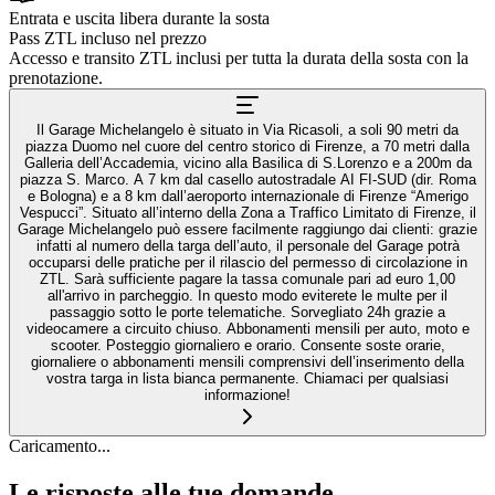
Entrata e uscita libera durante la sosta
Pass ZTL incluso nel prezzo
Accesso e transito ZTL inclusi per tutta la durata della sosta con la
prenotazione.
Il Garage Michelangelo è situato in Via Ricasoli, a soli 90 metri da
piazza Duomo nel cuore del centro storico di Firenze, a 70 metri dalla
Galleria dell’Accademia, vicino alla Basilica di S.Lorenzo e a 200m da
piazza S. Marco. A 7 km dal casello autostradale AI FI-SUD (dir. Roma
e Bologna) e a 8 km dall’aeroporto internazionale di Firenze “Amerigo
Vespucci”. Situato all’interno della Zona a Traffico Limitato di Firenze, il
Garage Michelangelo può essere facilmente raggiungo dai clienti: grazie
infatti al numero della targa dell’auto, il personale del Garage potrà
occuparsi delle pratiche per il rilascio del permesso di circolazione in
ZTL. Sarà sufficiente pagare la tassa comunale pari ad euro 1,00
all'arrivo in parcheggio. In questo modo eviterete le multe per il
passaggio sotto le porte telematiche. Sorvegliato 24h grazie a
videocamere a circuito chiuso. Abbonamenti mensili per auto, moto e
scooter. Posteggio giornaliero e orario. Consente soste orarie,
giornaliere o abbonamenti mensili comprensivi dell’inserimento della
vostra targa in lista bianca permanente. Chiamaci per qualsiasi
informazione!
Caricamento...
Le risposte alle tue domande