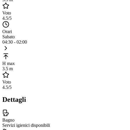
Voto
4.5
/5
Orari
Sabato
04:30 - 02:00
H max
3.5 m
Voto
4.5
/5
Dettagli
Bagno
Servizi igienici disponibili