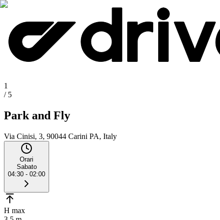
1
/
5
Park and Fly
Via Cinisi, 3, 90044 Carini PA, Italy
Orari
Sabato
04:30 - 02:00
H max
3.5 m