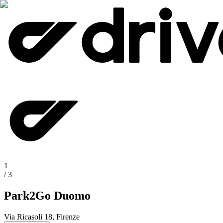
1
/
3
Park2Go Duomo
Via Ricasoli 18, Firenze