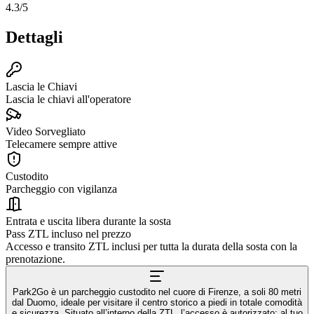
4.3
/5
Dettagli
Lascia le Chiavi
Lascia le chiavi all'operatore
Video Sorvegliato
Telecamere sempre attive
Custodito
Parcheggio con vigilanza
Entrata e uscita libera durante la sosta
Pass ZTL incluso nel prezzo
Accesso e transito ZTL inclusi per tutta la durata della sosta con la
prenotazione.
Park2Go è un parcheggio custodito nel cuore di Firenze, a soli 80 metri
dal Duomo, ideale per visitare il centro storico a piedi in totale comodità
e sicurezza. Situato all’interno della ZTL, l’accesso è autorizzato: al tuo