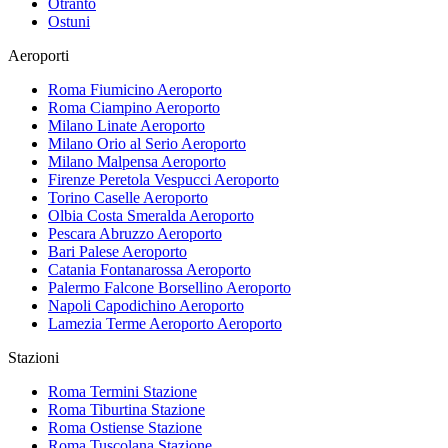
Otranto
Ostuni
Aeroporti
Roma Fiumicino
Aeroporto
Roma Ciampino
Aeroporto
Milano Linate
Aeroporto
Milano Orio al Serio
Aeroporto
Milano Malpensa
Aeroporto
Firenze Peretola Vespucci
Aeroporto
Torino Caselle
Aeroporto
Olbia Costa Smeralda
Aeroporto
Pescara Abruzzo
Aeroporto
Bari Palese
Aeroporto
Catania Fontanarossa
Aeroporto
Palermo Falcone Borsellino
Aeroporto
Napoli Capodichino
Aeroporto
Lamezia Terme Aeroporto
Aeroporto
Stazioni
Roma Termini
Stazione
Roma Tiburtina
Stazione
Roma Ostiense
Stazione
Roma Tuscolana
Stazione