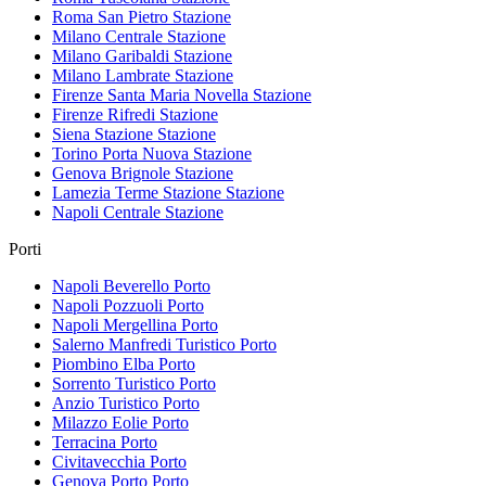
Roma San Pietro
Stazione
Milano Centrale
Stazione
Milano Garibaldi
Stazione
Milano Lambrate
Stazione
Firenze Santa Maria Novella
Stazione
Firenze Rifredi
Stazione
Siena Stazione
Stazione
Torino Porta Nuova
Stazione
Genova Brignole
Stazione
Lamezia Terme Stazione
Stazione
Napoli Centrale
Stazione
Porti
Napoli Beverello
Porto
Napoli Pozzuoli
Porto
Napoli Mergellina
Porto
Salerno Manfredi Turistico
Porto
Piombino Elba
Porto
Sorrento Turistico
Porto
Anzio Turistico
Porto
Milazzo Eolie
Porto
Terracina
Porto
Civitavecchia
Porto
Genova Porto
Porto