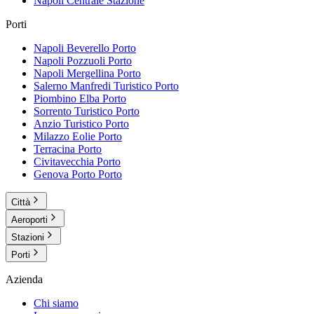
Napoli Centrale
Stazione
Porti
Napoli Beverello
Porto
Napoli Pozzuoli
Porto
Napoli Mergellina
Porto
Salerno Manfredi Turistico
Porto
Piombino Elba
Porto
Sorrento Turistico
Porto
Anzio Turistico
Porto
Milazzo Eolie
Porto
Terracina
Porto
Civitavecchia
Porto
Genova Porto
Porto
Città
Aeroporti
Stazioni
Porti
Azienda
Chi siamo