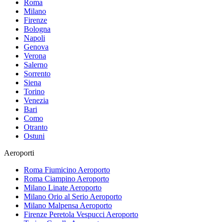
Roma
Milano
Firenze
Bologna
Napoli
Genova
Verona
Salerno
Sorrento
Siena
Torino
Venezia
Bari
Como
Otranto
Ostuni
Aeroporti
Roma Fiumicino
Aeroporto
Roma Ciampino
Aeroporto
Milano Linate
Aeroporto
Milano Orio al Serio
Aeroporto
Milano Malpensa
Aeroporto
Firenze Peretola Vespucci
Aeroporto