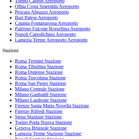
Torino Caselle
Aeroporto
Olbia Costa Smeralda
Aeroporto
Pescara Abruzzo
Aeroporto
Bari Palese
Aeroporto
Catania Fontanarossa
Aeroporto
Palermo Falcone Borsellino
Aeroporto
Napoli Capodichino
Aeroporto
Lamezia Terme Aeroporto
Aeroporto
Stazioni
Roma Termini
Stazione
Roma Tiburtina
Stazione
Roma Ostiense
Stazione
Roma Tuscolana
Stazione
Roma San Pietro
Stazione
Milano Centrale
Stazione
Milano Garibaldi
Stazione
Milano Lambrate
Stazione
Firenze Santa Maria Novella
Stazione
Firenze Rifredi
Stazione
Siena Stazione
Stazione
Torino Porta Nuova
Stazione
Genova Brignole
Stazione
Lamezia Terme Stazione
Stazione