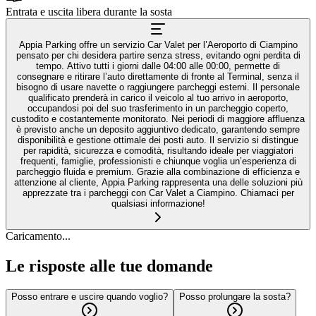
Entrata e uscita libera durante la sosta
Appia Parking offre un servizio Car Valet per l’Aeroporto di Ciampino
pensato per chi desidera partire senza stress, evitando ogni perdita di
tempo. Attivo tutti i giorni dalle 04:00 alle 00:00, permette di
consegnare e ritirare l’auto direttamente di fronte al Terminal, senza il
bisogno di usare navette o raggiungere parcheggi esterni. Il personale
qualificato prenderà in carico il veicolo al tuo arrivo in aeroporto,
occupandosi poi del suo trasferimento in un parcheggio coperto,
custodito e costantemente monitorato. Nei periodi di maggiore affluenza
è previsto anche un deposito aggiuntivo dedicato, garantendo sempre
disponibilità e gestione ottimale dei posti auto. Il servizio si distingue
per rapidità, sicurezza e comodità, risultando ideale per viaggiatori
frequenti, famiglie, professionisti e chiunque voglia un’esperienza di
parcheggio fluida e premium. Grazie alla combinazione di efficienza e
attenzione al cliente, Appia Parking rappresenta una delle soluzioni più
apprezzate tra i parcheggi con Car Valet a Ciampino. Chiamaci per
qualsiasi informazione!
Caricamento...
Le risposte alle tue domande
Posso entrare e uscire quando voglio?
Posso prolungare la sosta?