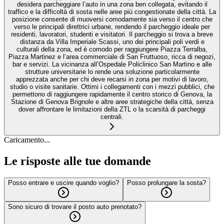
desidera parcheggiare l’auto in una zona ben collegata, evitando il
traffico e la difficoltà di sosta nelle aree più congestionate della città. La
posizione consente di muoversi comodamente sia verso il centro che
verso le principali direttrici urbane, rendendo il parcheggio ideale per
residenti, lavoratori, studenti e visitatori. Il parcheggio si trova a breve
distanza da Villa Imperiale Scassi, uno dei principali poli verdi e
culturali della zona, ed è comodo per raggiungere Piazza Terralba,
Piazza Martinez e l’area commerciale di San Fruttuoso, ricca di negozi,
bar e servizi. La vicinanza all’Ospedale Policlinico San Martino e alle
strutture universitarie lo rende una soluzione particolarmente
apprezzata anche per chi deve recarsi in zona per motivi di lavoro,
studio o visite sanitarie. Ottimi i collegamenti con i mezzi pubblici, che
permettono di raggiungere rapidamente il centro storico di Genova, la
Stazione di Genova Brignole e altre aree strategiche della città, senza
dover affrontare le limitazioni della ZTL o la scarsità di parcheggi
centrali.
Caricamento...
Le risposte alle tue domande
Posso entrare e uscire quando voglio?
Posso prolungare la sosta?
Sono sicuro di trovare il posto auto prenotato?