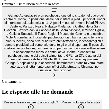
Entrata e uscita libera durante la sosta
Il Garage Autopalazzo è un parcheggio custodito situato nel cuore del
centro di Torino, in posizione ideale per visitare a piedi i principali luoghi
di interesse culturale della città. A pochi minuti si trovano infatti Piazza
Castello, Palazzo Reale, Palazzo Madama, la Cattedrale di San
Giovanni Battista con la Cappella della Sacra Sindone, il Museo Egizio,
la Galleria Sabauda, il Teatro Regio, il Museo del Cinema e la celebre
Mole Antonelliana. I locali del parcheggio, distribuiti al piano terra e ai
piani superiori, sono privi di barriere architettoniche, videosorvegliati e
sempre presidiati dal personale durante gli orari di apertura. È possibile
sostare per poche ore, lasciare l’auto per più giorni oppure sottoscrivere
un abbonamento mensile continuativo. Inoltre, è consentito il
parcheggio anche dei veicoli alimentati a GPL. La ZTL è attiva dal
lunedì al venerdì dalle 7.30 alle 10.30, ma chi deve raggiungere il
Garage Autopalazzo può accedervi liberamente: il transito verrà infatti
autorizzato direttamente dagli uffici della struttura. Chiamaci per
qualsiasi informazione!
Caricamento...
Le risposte alle tue domande
Posso entrare e uscire quando voglio?
Posso prolungare la sosta?