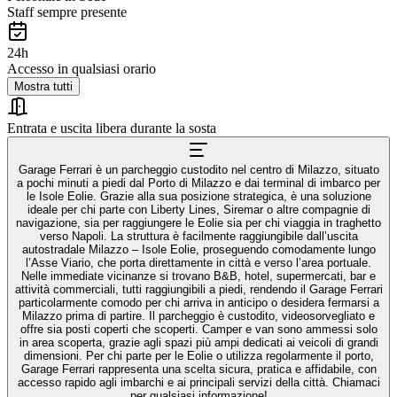
Staff sempre presente
24h
Accesso in qualsiasi orario
Mostra tutti
Entrata e uscita libera durante la sosta
Garage Ferrari è un parcheggio custodito nel centro di Milazzo, situato
a pochi minuti a piedi dal Porto di Milazzo e dai terminal di imbarco per
le Isole Eolie. Grazie alla sua posizione strategica, è una soluzione
ideale per chi parte con Liberty Lines, Siremar o altre compagnie di
navigazione, sia per raggiungere le Eolie sia per chi viaggia in traghetto
verso Napoli. La struttura è facilmente raggiungibile dall’uscita
autostradale Milazzo – Isole Eolie, proseguendo comodamente lungo
l’Asse Viario, che porta direttamente in città e verso l’area portuale.
Nelle immediate vicinanze si trovano B&B, hotel, supermercati, bar e
attività commerciali, tutti raggiungibili a piedi, rendendo il Garage Ferrari
particolarmente comodo per chi arriva in anticipo o desidera fermarsi a
Milazzo prima di partire. Il parcheggio è custodito, videosorvegliato e
offre sia posti coperti che scoperti. Camper e van sono ammessi solo
in area scoperta, grazie agli spazi più ampi dedicati ai veicoli di grandi
dimensioni. Per chi parte per le Eolie o utilizza regolarmente il porto,
Garage Ferrari rappresenta una scelta sicura, pratica e affidabile, con
accesso rapido agli imbarchi e ai principali servizi della città. Chiamaci
per qualsiasi informazione!