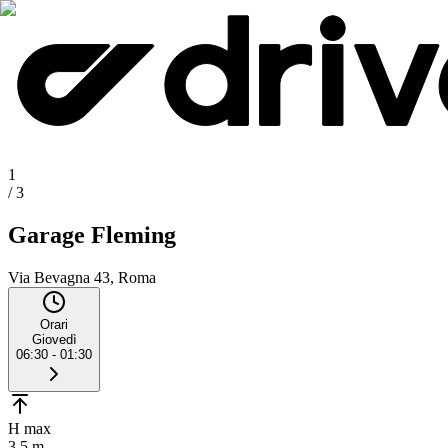
1
/
3
Garage Fleming
Via Bevagna 43, Roma
Orari
Giovedì
06:30 - 01:30
H max
3.5 m