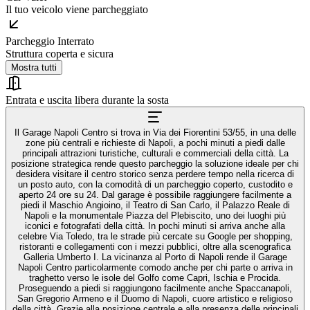
Il tuo veicolo viene parcheggiato
Parcheggio Interrato
Struttura coperta e sicura
Mostra tutti
Entrata e uscita libera durante la sosta
Il Garage Napoli Centro si trova in Via dei Fiorentini 53/55, in una delle
zone più centrali e richieste di Napoli, a pochi minuti a piedi dalle
principali attrazioni turistiche, culturali e commerciali della città. La
posizione strategica rende questo parcheggio la soluzione ideale per chi
desidera visitare il centro storico senza perdere tempo nella ricerca di
un posto auto, con la comodità di un parcheggio coperto, custodito e
aperto 24 ore su 24. Dal garage è possibile raggiungere facilmente a
piedi il Maschio Angioino, il Teatro di San Carlo, il Palazzo Reale di
Napoli e la monumentale Piazza del Plebiscito, uno dei luoghi più
iconici e fotografati della città. In pochi minuti si arriva anche alla
celebre Via Toledo, tra le strade più cercate su Google per shopping,
ristoranti e collegamenti con i mezzi pubblici, oltre alla scenografica
Galleria Umberto I. La vicinanza al Porto di Napoli rende il Garage
Napoli Centro particolarmente comodo anche per chi parte o arriva in
traghetto verso le isole del Golfo come Capri, Ischia e Procida.
Proseguendo a piedi si raggiungono facilmente anche Spaccanapoli,
San Gregorio Armeno e il Duomo di Napoli, cuore artistico e religioso
della città. Grazie alla posizione centrale e alla presenza delle principali