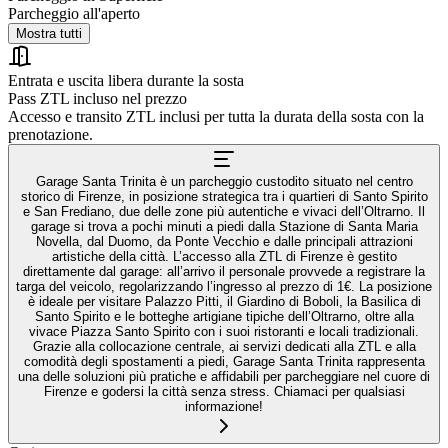
Parcheggio all'aperto
Mostra tutti
Entrata e uscita libera durante la sosta
Pass ZTL incluso nel prezzo
Accesso e transito ZTL inclusi per tutta la durata della sosta con la
prenotazione.
Garage Santa Trinita è un parcheggio custodito situato nel centro
storico di Firenze, in posizione strategica tra i quartieri di Santo Spirito
e San Frediano, due delle zone più autentiche e vivaci dell’Oltrarno. Il
garage si trova a pochi minuti a piedi dalla Stazione di Santa Maria
Novella, dal Duomo, da Ponte Vecchio e dalle principali attrazioni
artistiche della città. L’accesso alla ZTL di Firenze è gestito
direttamente dal garage: all’arrivo il personale provvede a registrare la
targa del veicolo, regolarizzando l’ingresso al prezzo di 1€. La posizione
è ideale per visitare Palazzo Pitti, il Giardino di Boboli, la Basilica di
Santo Spirito e le botteghe artigiane tipiche dell’Oltrarno, oltre alla
vivace Piazza Santo Spirito con i suoi ristoranti e locali tradizionali.
Grazie alla collocazione centrale, ai servizi dedicati alla ZTL e alla
comodità degli spostamenti a piedi, Garage Santa Trinita rappresenta
una delle soluzioni più pratiche e affidabili per parcheggiare nel cuore di
Firenze e godersi la città senza stress. Chiamaci per qualsiasi
informazione!