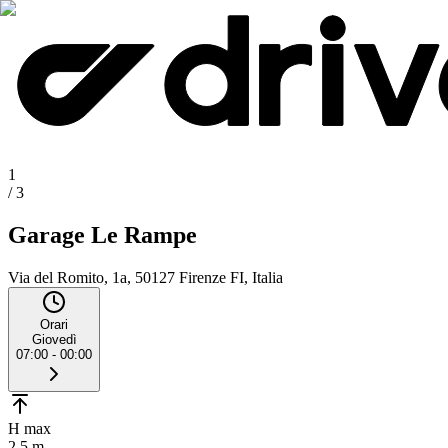
1
/
3
Garage Le Rampe
Via del Romito, 1a, 50127 Firenze FI, Italia
Orari
Giovedì
07:00 - 00:00
H max
2.5 m