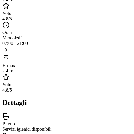
Voto
4.8
/5
Orari
Mercoledì
07:00 - 21:00
H max
2.4 m
Voto
4.8
/5
Dettagli
Bagno
Servizi igienici disponibili