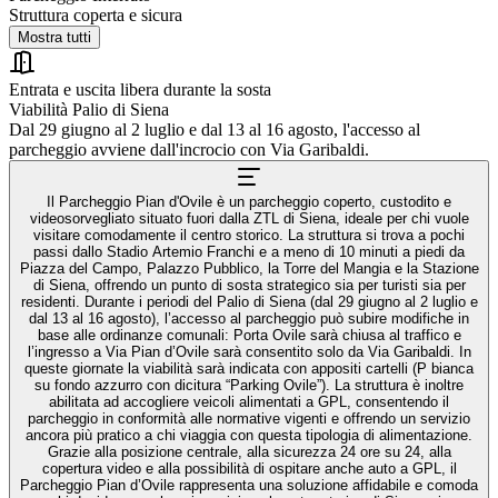
Struttura coperta e sicura
Mostra tutti
Entrata e uscita libera durante la sosta
Viabilità Palio di Siena
Dal 29 giugno al 2 luglio e dal 13 al 16 agosto, l'accesso al
parcheggio avviene dall'incrocio con Via Garibaldi.
Il Parcheggio Pian d'Ovile è un parcheggio coperto, custodito e
videosorvegliato situato fuori dalla ZTL di Siena, ideale per chi vuole
visitare comodamente il centro storico. La struttura si trova a pochi
passi dallo Stadio Artemio Franchi e a meno di 10 minuti a piedi da
Piazza del Campo, Palazzo Pubblico, la Torre del Mangia e la Stazione
di Siena, offrendo un punto di sosta strategico sia per turisti sia per
residenti. Durante i periodi del Palio di Siena (dal 29 giugno al 2 luglio e
dal 13 al 16 agosto), l’accesso al parcheggio può subire modifiche in
base alle ordinanze comunali: Porta Ovile sarà chiusa al traffico e
l’ingresso a Via Pian d’Ovile sarà consentito solo da Via Garibaldi. In
queste giornate la viabilità sarà indicata con appositi cartelli (P bianca
su fondo azzurro con dicitura “Parking Ovile”). La struttura è inoltre
abilitata ad accogliere veicoli alimentati a GPL, consentendo il
parcheggio in conformità alle normative vigenti e offrendo un servizio
ancora più pratico a chi viaggia con questa tipologia di alimentazione.
Grazie alla posizione centrale, alla sicurezza 24 ore su 24, alla
copertura video e alla possibilità di ospitare anche auto a GPL, il
Parcheggio Pian d’Ovile rappresenta una soluzione affidabile e comoda