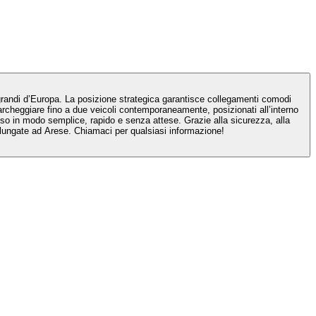
iù grandi d’Europa. La posizione strategica garantisce collegamenti comodi
parcheggiare fino a due veicoli contemporaneamente, posizionati all’interno
sso in modo semplice, rapido e senza attese. Grazie alla sicurezza, alla
rolungate ad Arese. Chiamaci per qualsiasi informazione!