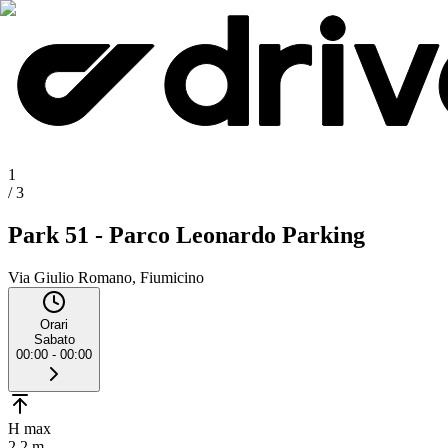
1
/
3
Park 51 - Parco Leonardo Parking
Via Giulio Romano, Fiumicino
Orari
Sabato
00:00 - 00:00
H max
2.2 m