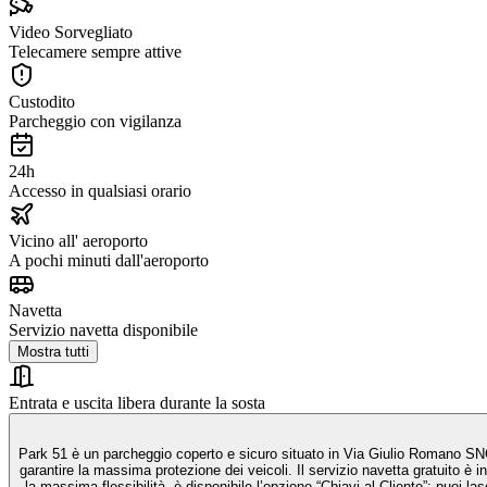
Video Sorvegliato
Telecamere sempre attive
Custodito
Parcheggio con vigilanza
24h
Accesso in qualsiasi orario
Vicino all' aeroporto
A pochi minuti dall'aeroporto
Navetta
Servizio navetta disponibile
Mostra tutti
Entrata e uscita libera durante la sosta
Park 51 è un parcheggio coperto e sicuro situato in Via Giulio Romano SNC, 
garantire la massima protezione dei veicoli. Il servizio navetta gratuito è incluso nella prenotazione e opera 24 ore su 24, con trasferimenti rapidi e diretti tra il parcheggio e l’aeroporto, senza fermate intermedie. Per chi desidera
la massima flessibilità, è disponibile l’opzione “Chiavi al Cliente”: puoi lasciare o portare 