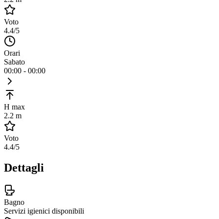
Voto
4.4
/5
Orari
Sabato
00:00 - 00:00
H max
2.2 m
Voto
4.4
/5
Dettagli
Bagno
Servizi igienici disponibili