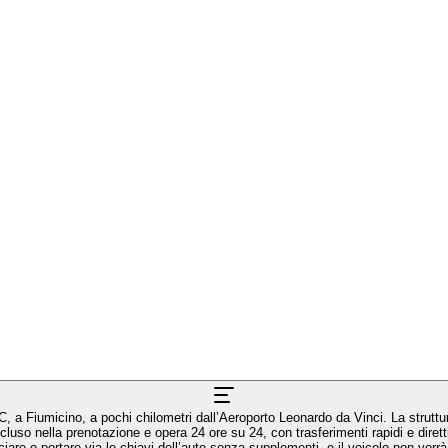
a Fiumicino, a pochi chilometri dall’Aeroporto Leonardo da Vinci. La struttur
via le chiavi dell’auto senza supplementi, e il veicolo non verrà spostato senza il tuo consenso. Tr