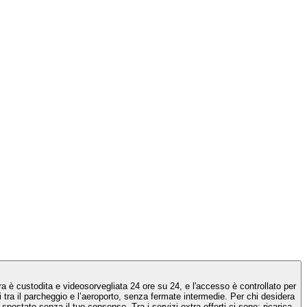
a è custodita e videosorvegliata 24 ore su 24, e l'accesso è controllato per
a i servizi extra offerti ci sono: ricarica