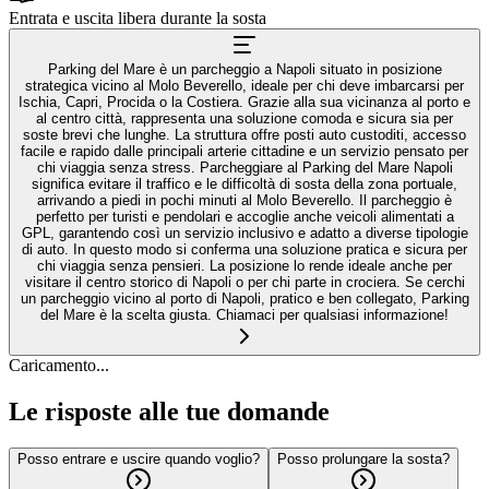
Entrata e uscita libera durante la sosta
Parking del Mare è un parcheggio a Napoli situato in posizione
strategica vicino al Molo Beverello, ideale per chi deve imbarcarsi per
Ischia, Capri, Procida o la Costiera. Grazie alla sua vicinanza al porto e
al centro città, rappresenta una soluzione comoda e sicura sia per
soste brevi che lunghe. La struttura offre posti auto custoditi, accesso
facile e rapido dalle principali arterie cittadine e un servizio pensato per
chi viaggia senza stress. Parcheggiare al Parking del Mare Napoli
significa evitare il traffico e le difficoltà di sosta della zona portuale,
arrivando a piedi in pochi minuti al Molo Beverello. Il parcheggio è
perfetto per turisti e pendolari e accoglie anche veicoli alimentati a
GPL, garantendo così un servizio inclusivo e adatto a diverse tipologie
di auto. In questo modo si conferma una soluzione pratica e sicura per
chi viaggia senza pensieri. La posizione lo rende ideale anche per
visitare il centro storico di Napoli o per chi parte in crociera. Se cerchi
un parcheggio vicino al porto di Napoli, pratico e ben collegato, Parking
del Mare è la scelta giusta. Chiamaci per qualsiasi informazione!
Caricamento...
Le risposte alle tue domande
Posso entrare e uscire quando voglio?
Posso prolungare la sosta?