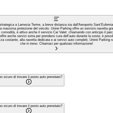
Lamezia Terme, a breve distanza sia dall'Aeroporto Sant’Eufemia sia dalla Stazione Centrale 
to su richiesta per raggiungere direttamente il terminal aeroportuale o la
che in treno. Chiamaci per qualsiasi informazione!
o sicuro di trovare il posto auto prenotato?
o sicuro di trovare il posto auto prenotato?