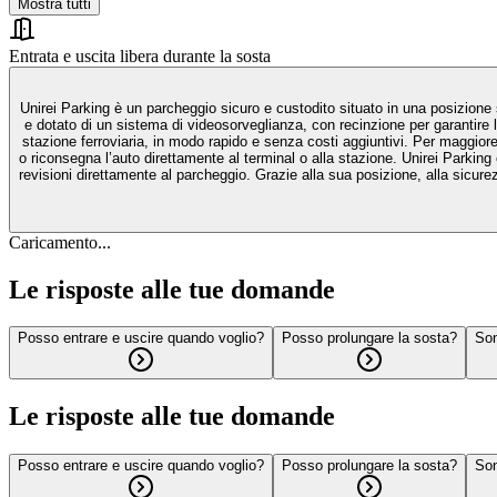
Mostra tutti
Entrata e uscita libera durante la sosta
Unirei Parking è un parcheggio sicuro e custodito situato in una posizione strategica a 
e dotato di un sistema di videosorveglianza, con recinzione per garantire la massima protezione del veicolo. Unirei Parking offre un servizio navetta gratui
stazione ferroviaria, in modo rapido e senza costi aggiuntivi. Per maggiore comodità, è attivo anche il servizio Car Valet: chiamando con anticipo il parcheggio (il numero è indicato nel voucher di prenotazione), il personale ritira
o riconsegna l’auto direttamente al terminal o alla stazione. Unirei Parking offre anche servizi extra per prendersi cura dell’auto durante la sosta: è possibile prenotare il lavaggio manuale, la sanificazione interna, tagliandi oppure
revisioni direttamente al parcheggio. Grazie alla sua posizione, alla sicurezza costante, alla navetta dedicata e ai servizi auto completi, Unirei Parking rappresenta una scelta ideale per chi viaggia da Lamezia Terme sia in aereo
Caricamento...
Le risposte alle tue domande
Posso entrare e uscire quando voglio?
Posso prolungare la sosta?
Son
Le risposte alle tue domande
Posso entrare e uscire quando voglio?
Posso prolungare la sosta?
Son