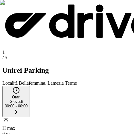
1
/
5
Unirei Parking
Località Bellafemmina, Lamezia Terme
Orari
Giovedì
00:00 - 00:00
H max
6 m