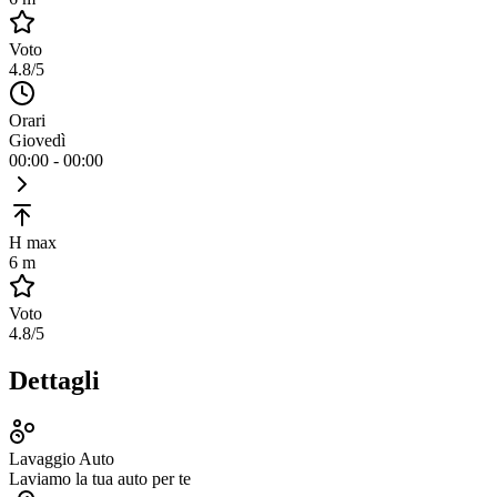
Voto
4.8
/5
Orari
Giovedì
00:00 - 00:00
H max
6 m
Voto
4.8
/5
Dettagli
Lavaggio Auto
Laviamo la tua auto per te